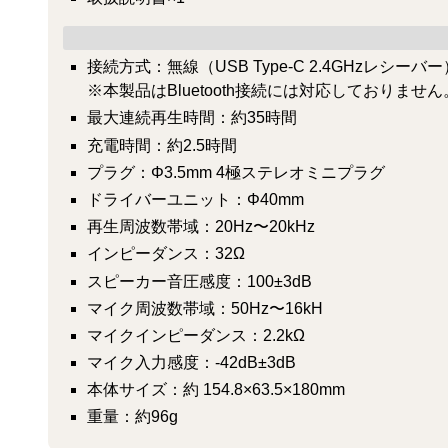
接続方式：無線（USB Type-C 2.4GHzレシ
※本製品はBluetooth接続には対応しておりません
最大連続再生時間：約35時間
充電時間：約2.5時間
プラグ：Φ3.5mm 4極ステレオミニプラグ
ドライバーユニット：Φ40mm
再生周波数帯域：20Hz〜20kHz
インピーダンス：32Ω
スピーカー音圧感度：100±3dB
マイク周波数帯域：50Hz〜16kH
マイクインピーダンス：2.2kΩ
マイク入力感度：-42dB±3dB
本体サイズ：約 154.8×63.5×180mm
重量：約96g