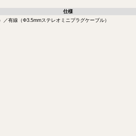
仕様
ーバー）／有線（Φ3.5mmステレオミニプラグケーブル）
。