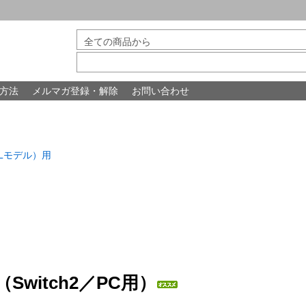
方法
メルマガ登録・解除
お問い合わせ
機ELモデル）用
witch2／PC用）